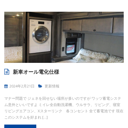
新車オール電化仕様
2024年2月21日
更新情報
マナー問題で ジェネを回せない場所が多いのですが ワッツ蓄電システ
ム意外といいですよ ミイレ全自動洗濯機、ウルサラ、リビング、寝室
リビングエアコン、Xスターリンク 各コンセント 全て蓄電池です 現在
このシステムを好まれ […]