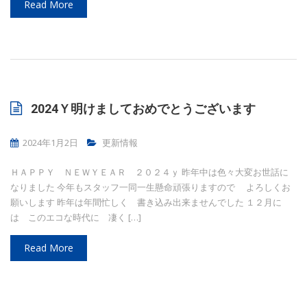
Read More
2024Ｙ明けましておめでとうございます
2024年1月2日
更新情報
ＨＡＰＰＹ ＮＥＷＹＥＡＲ ２０２４ｙ 昨年中は色々大変お世話に
なりました 今年もスタッフ一同一生懸命頑張りますので よろしくお
願いします 昨年は年間忙しく 書き込み出来ませんでした １２月に
は このエコな時代に 凄く […]
Read More