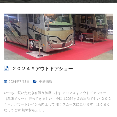
２０２４Ｙアウトドアショー
2024年7月3日
更新情報
いつもご覧いただき有難う御座います ２０２４ｙアウトドアショー
（幕張メッセ） 行ってきました 今回は2024ｙ２台出品でした ２０２
４ｙ、パワートレインも向上して 凄くスムーズに走ります 凄く良く
なってます 無垢材をふ […]