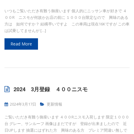
いつもご覧いただき有難う御座います 個人的にニッサン車が好きで ４
００R ニスモが何故かお店の前に １０００台限定なので 興味のある
方は 如何ですか？ 結構早いですよ この車両は現在16Kですが この車
は試乗してませんが […]
Read More
2024 3月登録 ４００ニスモ
2024年3月17日
更新情報
ご覧いただき有難う御座います ４００Rニスモ入荷します 限定１０００
台 グレー、サンルーフ 画像はまだですが 登録が出来ましたので 近
日UPします 抽選にはずれた方 興味のある方 プレミア間違い無しで