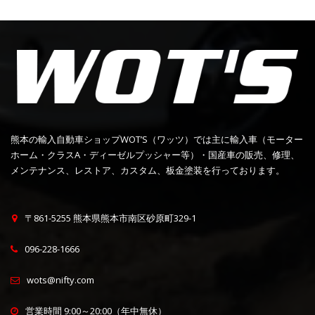
熊本の輸入自動車ショップWOT’S（ワッツ）では主に輸入車（モーター
ホーム・クラスA・ディーゼルプッシャー等）・国産車の販売、修理、
メンテナンス、レストア、カスタム、板金塗装を行っております。
〒861-5255 熊本県熊本市南区砂原町329-1
096-228-1666
wots@nifty.com
営業時間 9:00～20:00（年中無休）