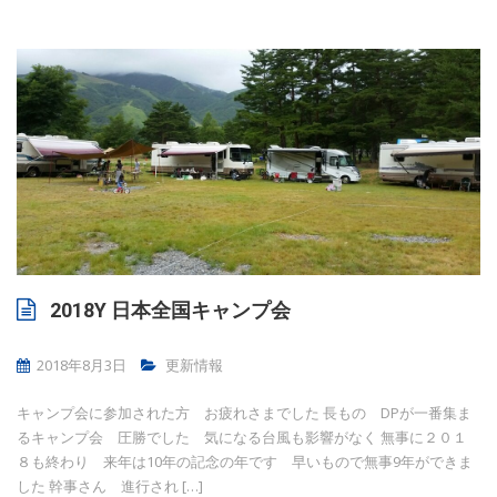
2018Y 日本全国キャンプ会
2018年8月3日
更新情報
キャンプ会に参加された方 お疲れさまでした 長もの DPが一番集ま
るキャンプ会 圧勝でした 気になる台風も影響がなく 無事に２０１
８も終わり 来年は10年の記念の年です 早いもので無事9年ができま
した 幹事さん 進行され […]