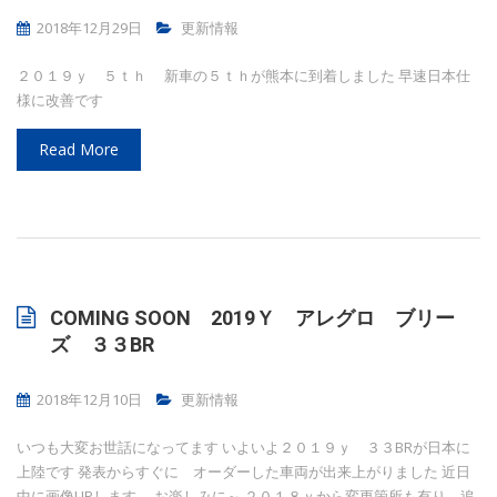
2018年12月29日
更新情報
２０１９ｙ ５ｔｈ 新車の５ｔｈが熊本に到着しました 早速日本仕
様に改善です
Read More
COMING SOON 2019Ｙ アレグロ ブリー
ズ ３３BR
2018年12月10日
更新情報
いつも大変お世話になってます いよいよ２０１９ｙ ３３BRが日本に
上陸です 発表からすぐに オーダーした車両が出来上がりました 近日
中に画像UPします お楽しみに～ ２０１８ｙから変更箇所も有り 追