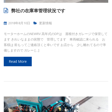
弊社の在庫車管理状況です
2018年8月10日
更新情報
モーターホームのNEWRV 高年式のDPは 屋根付きガレージで保管して
ます きれいなままの状態で 管理してます 車両確認に来られる お
客様は 前もってご連絡頂くと幸いです お店から 少し離れてるので準
備しますので ガレー […]
Read More