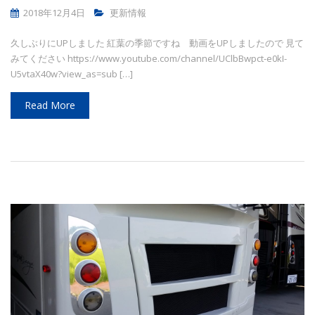
2018年12月4日
更新情報
久しぶりにUPしました 紅葉の季節ですね 動画をUPしましたので 見て
みてください https://www.youtube.com/channel/UClbBwpct-e0kI-
U5vtaX40w?view_as=sub […]
Read More