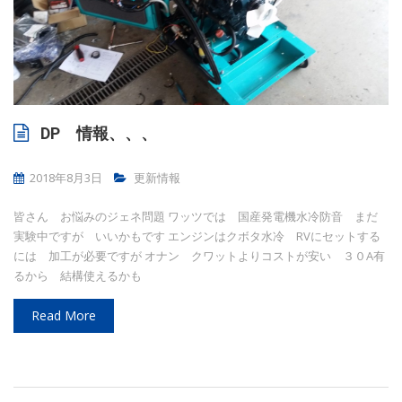
DP 情報、、、
2018年8月3日
更新情報
皆さん お悩みのジェネ問題 ワッツでは 国産発電機水冷防音 まだ
実験中ですが いいかもです エンジンはクボタ水冷 RVにセットする
には 加工が必要ですが オナン クワットよりコストが安い ３０A有
るから 結構使えるかも
Read More