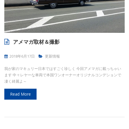
アメマガ取材＆撮影
2018年6月17日
更新情報
我が家のマキュリー日本ではすごく珍しく 今回アメマガに載っちゃい
ます 中々レヤーな車両で本国ワンオーナーオリジナルコンデションで
凄く綺麗よ～
Read More