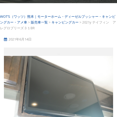
WOT’S（ワッツ）熊本｜モーターホーム・ディーゼルプッシャー・キャンピ
ングカー・アメ車
>
販売車一覧
>
キャンピングカー
>
2021y テイフィン ア
レグロブリーズ３１BR
2021年6月14日