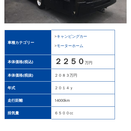
>
>
キャンピングカー
車種カテゴリー
>
モーターホーム
２２５０
本体価格(税込)
万円
本体価格(税抜)
２０８３万円
年式
２０１４ｙ
走行距離
14000km
排気量
６５００cc